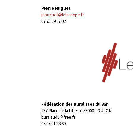
Pierre Huguet
p.huguet@lelosange.fr
07 75 29 87 02
Fédération des Buralistes du Var
237 Place de la Liberté 83000 TOULON
buralsud1@free.fr
04 94 91 38 69